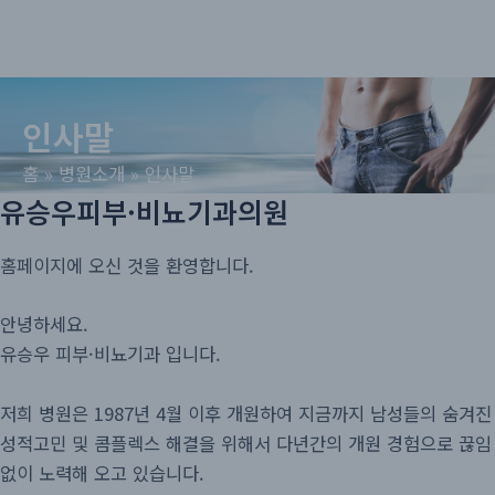
로
Men
건
너
뛰
기
인사말
홈
병원소개
인사말
유승우피부·비뇨기과의원
홈페이지에 오신 것을 환영합니다.
안녕하세요.
유승우 피부·비뇨기과 입니다.
저희 병원은 1987년 4월 이후 개원하여 지금까지 남성들의 숨겨진
성적고민 및 콤플렉스 해결을 위해서 다년간의 개원 경험으로 끊임
없이 노력해 오고 있습니다.